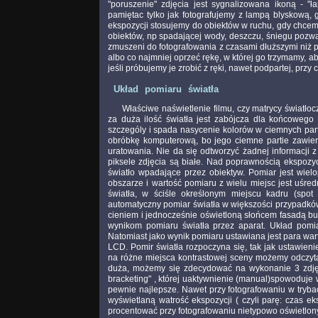
"poruszenie" zdjęcia jest sygnalizowana ikoną - 
pamiętac tylko jak fotografujemy z lampą blyskową, 
ekspozycji stosujemy do obiektów w ruchu, gdy chcem
obiektów, np spadającej wody, deszczu, śniegu pozwa
zmuszeni do fotografowania z czasami dłuższymi niż p
albo co najmniej oprzeć rękę, w której go trzymamy, a
jeśli próbujemy je zrobić z ręki, nawet podpartej, prz
Układ pomiaru światła
Właściwe naświetlenie filmu, czy matrycy światłoc
za duża ilość światła jest zabójcza dla końcowego e
szczególy i spada nasycenie kolorów w ciemnych part
obróbkę komputerową, bo jego ciemne partie zawieraj
uratowania. Nie da się odtworzyć żadnej informacji z
piksele zdjęcia są białe. Nad poprawnością ekspozy
światło wpadające przez obiektyw. Pomiar jest wie
obszarze i wartość pomiaru z wielu miejsc jest uśr
światła, w ściśle określonym miejscu kadru (spot
automatyczny pomiar światła w większości przypadków 
cieniem i jednocześnie oświetloną słońcem fasadą bu
wynikom pomiaru światła przez aparat. Układ pomia
Natomiast jako wynik pomiaru ustawiana jest para wart
LCD. Pomir światła rozpoczyna się, tak jak ustawieni
na różne miejsca kontrastowej sceny możemy odczytac te
duża, możemy się zdecydować na wykonanie 3 zdjęć
bracketing" , której uaktywnienie (manual)spowoduje 
pewnie najlepsze. Nawet przy fotografowaniu w tryb
wyświetlaną watrość ekspozycji ( czyli parę: czas ek
procentować przy fotografowaniu nietypowo oświetlon