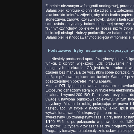
Zupełnie nieznanym w fotografii analogowej, paramet
Balans bieli koryguje kolorystykę zdjęcia, w zależnoś
taka korekta kolorów zdjęcia, aby biała kartka papieru
słonecznym, żarówki, czy świetlówki. Balans bieli (o
sam ustala optymalny balans dla danej sceny. Ale
"sunny" czy "cludy" bo efekty są lepsze niż w trybi
instrukcji obsługi. Należy podkreślić, że balans bie
Balans bieli jest "dodawany" do zdjęcia w momencie j
Podstawowe tryby ustawiania ekspozycji w
Niestety producenci aparatów cyfrowych prześciga
funkcji, z których większość ludzi przeważnie nie 
dostępnych na ekranie LCD, jest duża i trudno to ws
czasem bez manuala ze wszystkim sobie poradzić. Na
bieżąco próbowac opisane tam funkcje. Warto też prze
poszczególnych pokręteł i menu aparatu.
Minolta D7I dysponuje dwoma obszarami ustawiania
Exposure) oznaczony literą P. W trybie tym elektronik
ustalona i wynosi 200 ISO. Para czas - przysłona do
uwagę ustawiona ogniskowa obiektywu. W tym trybi
przysłony. Mozna to robić, pokręcając w prawo i l
następująco. W trybie P naciskamy lekko spust mi
wyświetloną wartość ekspozycji - parę czas : przy
zwiększymy lub zmniejszymy czas, a przysłona zost
1/100 F5.6, to po pokręceniu w prawo bedzie 1/50 
ekspozycji. Z trybem P związane są tzw. programy tem
Programy tematyczne automatycznie ustawiaja ekspoz