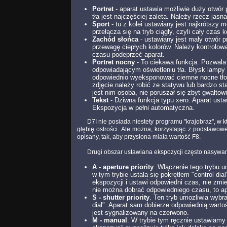
Portret
- aparat ustawia możliwie duży otwór 
tła jest najczęściej zaletą. Należy rzecz ja
Sport
- tu z kolei ustawiany jest najkrótszy
przełącza się na tryb ciągły, czyli cały czas
Zachód słońca
- ustawiany jest mały otwór p
przewagę ciepłych kolorów. Należy kontrolow
czasu podeprzeć aparat.
Portret nocny
- To ciekawa funkcja. Pozwala
odpowiadającym oświetleniu tła. Błysk lampy 
odpowiednio wyeksponować ciemne nocne tło (n
zdjęcie należy robić ze statywu lub bardzo st
jest nim osoba, nie poruszał się zbyt gwałtow
Tekst
- Dziwna funkcja typu xero. Aparat usta
Ekspozycja w pełni automatyczna.
D7I nie posiada niestety programu "krajobraz", w 
głębię ostrości. Ale można, korzystając z podstawow
opisany, tak, aby przysłona miała wartość F8.
Drugi obszar ustawiana ekspozycji często nasywany
A - aperture priority
. Włączenie tego trybu u
w tym trybie ustala się pokrętłem "control di
ekspozycji i ustawi odpowiedni czas, nie zmi
nie można dobrać odpowiedniego czasu, to ap
S - shutter priority
. Ten tryb umozliwia wybr
dial". Aparat sam dobierze odpowiednią warto
jest sygnalizowany na czerwono.
M - manual
. W trybie tym ręcznie ustawiamy