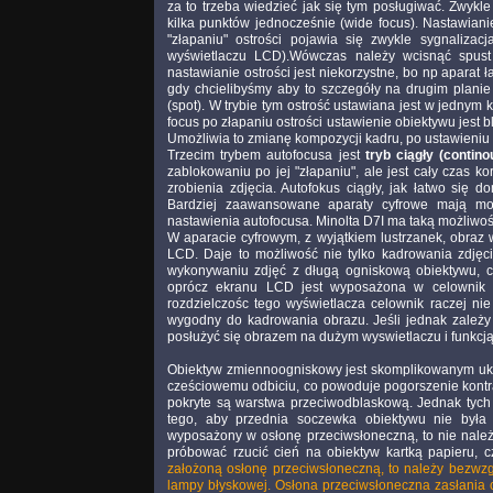
za to trzeba wiedzieć jak się tym posługiwać. Zwykle
kilka punktów jednocześnie (wide focus). Nastawiani
"złapaniu" ostrości pojawia się zwykle sygnalizac
wyświetlaczu LCD).Wówczas należy wcisnąć spust
nastawianie ostrości jest niekorzystne, bo np aparat 
gdy chcielibyśmy aby to szczegóły na drugim plani
(spot). W trybie tym ostrość ustawiana jest w jednym
focus po złapaniu ostrości ustawienie obiektywu jest
Umożliwia to zmianę kompozycji kadru, po ustawieniu 
Trzecim trybem autofocusa jest
tryb ciągły (contino
zablokowaniu po jej "złapaniu", ale jest cały czas 
zrobienia zdjęcia. Autofokus ciągły, jak łatwo się 
Bardziej zaawansowane aparaty cyfrowe mają moż
nastawienia autofocusa. Minolta D7I ma taką możliwoś
W aparacie cyfrowym, z wyjątkiem lustrzanek, obraz 
LCD. Daje to możliwość nie tylko kadrowania zdjęcia
wykonywaniu zdjęć z długą ogniskową obiektywu, czy
oprócz ekranu LCD jest wyposażona w celownik
rozdzielczośc tego wyświetlacza celownik raczej nie
wygodny do kadrowania obrazu. Jeśli jednak zależy
posłużyć się obrazem na dużym wyswietlaczu i funkc
Obiektyw zmiennoogniskowy jest skomplikowanym ukł
cześciowemu odbiciu, co powoduje pogorszenie kontra
pokryte są warstwa przeciwodblaskową. Jednak tych 
tego, aby przednia soczewka obiektywu nie była 
wyposażony w osłonę przeciwsłoneczną, to nie należ
próbować rzucić cień na obiektyw kartką papieru, 
założoną osłonę przeciwsłoneczną, to należy bezwzg
lampy błyskowej. Osłona przeciwsłoneczna zasłania c