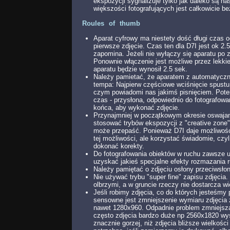
ekspozycji sygnalizuje tylko jak daleko są na
większości fotografujących jest całkowicie b
Roules of thumb
Aparat cyfrowy ma niestety dość długi cza
pierwsze zdjęcie. Czas ten dla D7I jest ok 2.5
zapomina. Jeżeli nie wyłączy się aparatu po 
Ponownie włączenie jest możliwe przez lekki
aparatu będzie wynosił 2.5 sek.
Należy pamietać, że aparatem z automatycznym
tempa: Najpierw częściowe wciśnięcie spustu m
czym powiadomi nas jakimś pisnięciem. Potem
czas - przysłona, odpowiednio do fotografowa
końca, aby wykonać zdjęcie.
Przynajmniej w początkowym okresie oswajani
stosować trybów ekspozycji z "creative zone"
może przepaść. Ponieważ D7I daje możliwość k
tej możliwości, ale korzystać świadomie, czy
dokonać korekty.
Do fotografowania obiektów w ruchu zawsze 
uzyskać jakieś specjalne efekty rozmazania 
Należy pamiętać o zdjęciu osłony przeciwsło
Nie używać trybu "super fine" zapisu zdjęcia. 
olbrzymi, a w gruncie rzeczy nie dostarcza wi
Jeśli robimy zdjęcia, co do których jesteśmy
sensowne jest zmniejszenie wymiaru zdjęcia 
nawet 1280x960. Odpadnie problem zmniejszan
często zdjęcia bardzo duże np 2560x1820 wy
znacznie gorzej, niż zdjęcia bliższe wielkośc