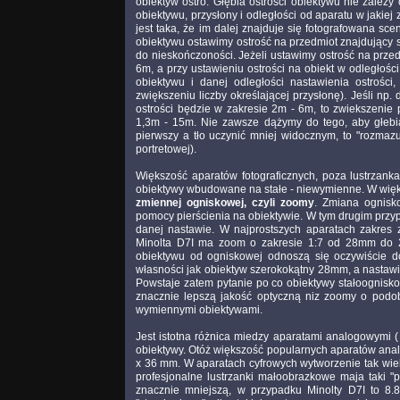
obiektyw ostro. Głębia ostrości obiektywu nie zależy
obiektywu, przysłony i odległości od aparatu w jakiej
jest taka, że im dalej znajduje się fotografowana scen
obiektywu ostawimy ostrość na przedmiot znajdujący s
do nieskończoności. Jeżeli ustawimy ostrość na prze
6m, a przy ustawieniu ostrości na obiekt w odległoś
obiektywu i danej odległości nastawienia ostrości,
zwiększeniu liczby określającej przysłonę). Jeśli np.
ostrości będzie w zakresie 2m - 6m, to zwiekszenie 
1,3m - 15m. Nie zawsze dążymy do tego, aby głebia
pierwszy a tło uczynić mniej widocznym, to "rozmazu
portretowej).
Większość aparatów fotograficznych, poza lustrzanka
obiektywy wbudowane na stałe - niewymienne. W więk
zmiennej ogniskowej, czyli zoomy
. Zmiana ognisk
pomocy pierścienia na obiektywie. W tym drugim przyp
danej nastawie. W najprostszych aparatach zakre
Minolta D7I ma zoom o zakresie 1:7 od 28mm do 
obiektywu od ogniskowej odnoszą się oczywiście
własności jak obiektyw szerokokątny 28mm, a nastawi
Powstaje zatem pytanie po co obiektywy stałoognis
znacznie lepszą jakość optyczną niz zoomy o podobn
wymiennymi obiektywami.
Jest istotna różnica miedzy aparatami analogowymi (
obiektywy. Otóż większość popularnych aparatów analo
x 36 mm. W aparatach cyfrowych wytworzenie tak wielk
profesjonalne lustrzanki małoobrazkowe maja taki 
znacznie mniejszą, w przypadku Minolty D7I to 