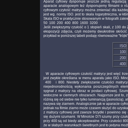
Aparat cyfrowy dysponuje jeszcze jedną regulacją
aparacie analogowym też dysponujemy filmami o róż
cyfrowym czyłość matrycy można zmieniać dla każdego 
jest wg. normy ISO. jest to skala logarytmiczna, w kt
Skala ISO w praktycznie stosowanym w fotografii zakr
50 100 200 400 800 1600 3200
Jeśli zwiększymy czułość o 1 stopień skali, z 100 do
ekspozycji zdjęcia, czyli możemy dwukrotnie skrócić
przykład w poniższej tabeli podaję równoważne "trójki
ISO
100
200
400
W aparacie cyfrowym czułość matrycy jest więć trze
jest zwykle określana w menu aparatu jako ISO. Min
400 i 800. Niestety zwiększanie czułości matryc
niejednorodnością wykonania poszczególnych eleme
sygnał z matrycy na obraz w postaci cyfrowej. Szumy 
widoczne w ciemnych obszarach. Najgorsze jest to, ż
różnią się od siebie nie tylko luminancją (jasnością), 
nazywa się ziarnem. Analogicznie jak w aparacie cyfrow
jednak na filmie ziarno może czasem służyć do uzyska
z matrycy cyfrowej jest zawsze brzydki i powinno się
się dużymi szumami. W Minolcie D7I szumy przy czuł
przy 400 są od biedy akceptowalne. Przy czułości 800
że w słabych warunkach świetlnych jest to jedyna możl