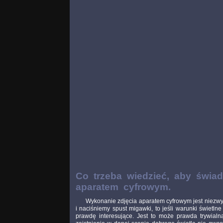
Co trzeba wiedzieć, aby świad
aparatem cyfrowym.
Wykonanie zdjęcia aparatem cyfrowym jest niezwykl
i naciśniemy spust migawki, to jeśli warunki świetl
prawdę interesujące. Jest to może prawda trywialn