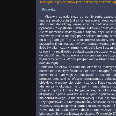
szczególnie gdy obiektyw jest nastawiony na krótką og
Migawka
Migawka aparatu służy do odmierzenia czasu, pr
matrycę światłoczułą (cyfra). W aparacie analogowy
albo przez dodatkowy wizjer, albo na matówce lust
cyfrowym ( z wyjątkiem lustrzanki cyfrowej) obraz jes
Ale w momencie wykonywania zdjęcia, czyli wciśnię
rzutowany jest na matrycę przez ściśle określony cza
na kartę pamięci. Ten czas ekspozycji ustalany jes
przypadku filmu, matryca cyfrowa aparatu wymaga okre
ilość światła możemy zgrubnie określić jako iloczyn j
cyfrowy ma możliwość regulacji czasu ekspozycji w sz
do 1/2000 sec. W aparacie cyfrowym czas ekspozycji 
wybierany ręcznie. W obu przypadkach wartość czasu
dolnym rogu).
Ponieważ obiektyw aparatu ma określoną maksymal
naświetlenie matrycy światłoczułej można osiągnąć zw
naświetlania, tym większa mozliwość poruszenia ap
poruszonego, czyli w efekcie rozmazanego zdjęcia.
obiektywu w momencie robienia zdjęcia. Każdy na pew
aby obraz w okularze nie drżał. Im więc dłuższa o
zdjęcie, będzie krótszy. Przyjmuje się, że fotogra
ekspozycji będzie większa niż długość ogniskowej 
małoobrazkowego), a nie rzeczywistej. Czyli jeśli z
Przy ogniskowej 200mm powinniśmy stosować czas kr
zakres czasów ekspozycji, bardzo łatwo jest wykonać
Nawet gdy fotografujemy w trybach automatycznych, 
jaka ustawiliśmy ogniskową obiektywu. W minolcie 