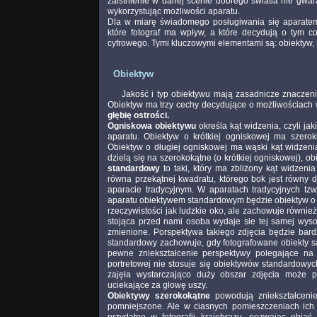
zaistnienie w danej scenie dobrego światla nie gwar
wykorzystując możliwości aparatu.
Dla w miarę świadomego posługiwania się aparatem
które fotograf ma wpływ, a które decydują o tym c
cyfrowego. Tymi kluczowymi elementami są: obiektyw, 
Obiektyw
Jakość i typ obiektywu mają zasadnicze znaczenie 
Obiektyw ma trzy cechy decydujące o możliwościach
głębię ostrości.
Ogniskowa obiektywu
określa kąt widzenia, czyli jak
aparatu. Obiektyw o krótkiej ogniskowej ma szerok
Obiektyw o długiej ogniskowej ma wąski kąt widzenia
dzielą się na szerokokątne (o krótkiej ogniskowej), o
standardowy
to taki, który ma zbliżony kąt widzeni
równa przekątnej kwadratu, którego bok jest równy dł
aparacie tradycyjnym. W aparatach tradycyjnych t
aparatu obiektywem standardowym będzie obiektyw o o
rzeczywistości jak ludzkie oko, ale zachowuje również 
stojąca przed nami osoba wydaje sie tej samej wysok
zmienione. Porspektywa takiego zdjęcia będzie bar
standardowy zachowuje, gdy fotografowane obiekty są 
pewne zniekształcenie perspektywy polegające na p
portretowej nie stosuje się obiektywów standardowych
zajęła wystarczająco duży obszar zdjęcia może p
uciekające za głowę uszy.
Obiektywy szerokokątne
powodują zniekształcenie
pomniejszone. Ale w ciasnych pomieszczeniach ich 
przydatne w fotografii krajobrazu, pozwając objąć