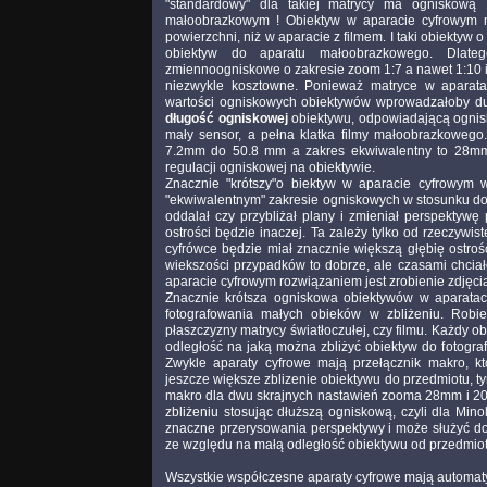
"standardowy" dla takiej matrycy ma ogniskową
małoobrazkowym ! Obiektyw w aparacie cyfrowym m
powierzchni, niż w aparacie z filmem. I taki obiektyw 
obiektyw do aparatu małoobrazkowego. Dlate
zmiennoogniskowe o zakresie zoom 1:7 a nawet 1:10 i 
niezwykle kosztowne. Ponieważ matryce w aparata
wartości ogniskowych obiektywów wprowadzałoby du
długość ogniskowej
obiektywu, odpowiadającą ognisk
mały sensor, a pełna klatka filmy małoobrazkowego.
7.2mm do 50.8 mm a zakres ekwiwalentny to 28mm 
regulacji ogniskowej na obiektywie.
Znacznie "krótszy"o biektyw w aparacie cyfrowym 
"ekwiwalentnym" zakresie ogniskowych w stosunku do
oddalał czy przybliżał plany i zmieniał perspektywę
ostrości będzie inaczej. Ta zależy tylko od rzeczywis
cyfrówce będzie miał znacznie większą głębię ostr
wiekszości przypadków to dobrze, ale czasami chciało
aparacie cyfrowym rozwiązaniem jest zrobienie zdjęcia
Znacznie krótsza ogniskowa obiektywów w aparatac
fotografowania małych obieków w zbliżeniu. Rob
płaszczyzny matrycy światłoczułej, czy filmu. Każdy ob
odległość na jaką można zbliżyć obiektyw do fotogra
Zwykle aparaty cyfrowe mają przełącznik makro, k
jeszcze większe zblizenie obiektywu do przedmiotu, 
makro dla dwu skrajnych nastawień zooma 28mm i 200
zbliżeniu stosując dłuższą ogniskową, czyli dla M
znaczne przerysowania perspektywy i może służyć do 
ze względu na małą odległość obiektywu od przedmiotu,
Wszystkie współczesne aparaty cyfrowe mają automaty