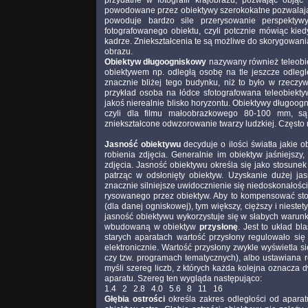
powodowane przez obiektywy szerokokatne pozwalają 
powoduje bardzo sile przerysowanie perspektyw
fotografowanego obiektu, czyli potcznie mówiąc kie
kadrze. Zniekształcenia te są możliwe do skorygowa
obrazu.
Obiektyw długoogniskowy
nazywany również teleobie
obiektywem np. odległą osobę na tle jeszcze odleg
znacznie bliżej tego budynku, niż to było w rzeczy
przykład osoba na łódce sfotografowana teleobiekt
jakoś nierealnie blisko horyzontu. Obiektywy długoog
czyli dla filmu małoobrazkowego 80-100 mm, są 
zniekształcone odwzorowanie twarzy ludzkiej. Często
Jasność obiektywu
decyduje o ilości światła jakie 
robienia zdjęcia. Generalnie im obiektyw jaśniejsz
zdjęcia. Jasność obiektywu określa się jako stosunek
patrząc w odsłonięty obiektyw. Uzyskanie dużej j
znacznie silniejsze uwidocznienie się niedoskonałośc
rysowanego przez obiektyw. Aby to kompensować stos
(dla danej ogniskowej), tym większy, cięższy i nieste
jasność obiektywu wykorzystuje się w słabych warunka
wbudowaną w obiektyw
przysłonę
. Jest to układ b
starych aparatach wartość przysłony regulowało się
elektronicznie. Wartość przysłony zwykle wyświetla si
czy tzw. programach tematycznych), albo ustawiana
myśli szereg liczb, z których każda kolejna oznacza 
aparatu. Szereg ten wygląda następująco:
1.4 2 2.8 4.0 5.6 8 11 16
Głębia ostrości
określa zakres odległości od apara