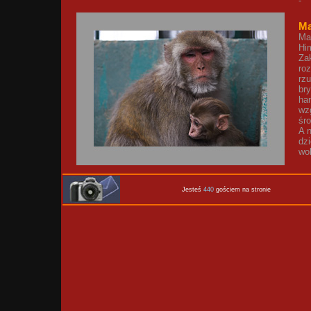
-
Ma
Man
Him
Za
ro
rz
bry
ha
wz
śr
A 
dzi
wo
Jesteś
440
gościem na stronie