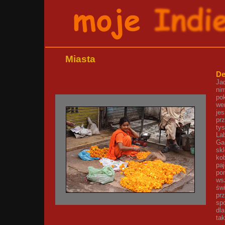
Miasta
De
Ja
nim
po
wen
je
pr
tys
Lab
Ga
sk
kob
pa
po
wsz
świ
pr
sp
dl
ta