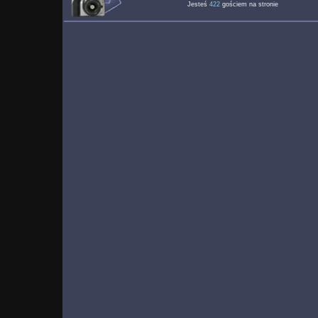
Jesteś
422
gościem na stronie