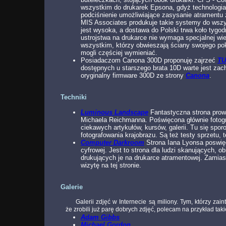
wszystkim do drukarek Epsona, gdyż technologia
podciśnienie umożliwiające zasysanie atramentu 
MIS Associates produkuje takie systemy do wszy
jest wysoka, a dostawa do Polski trwa koło tyg
ustrojstwa na drukarce nie wymaga specjalnej w
wszystkim, którzy obwieszają ściany swojego po
mogli częściej wymieniać.
Posiadaczom Canona 300D proponuję zajrzeć
TU
dostępnych u starszego brata 10D warte jest zac
oryginalny firmware 300D ze strony
Canona
.
Techniki
Luminous Landscape
Fantastyczna strona prow
Michaela Reichmanna. Poświęcona głównie fotogra
ciekawych artykułów, kursów, galerii. Tu się spo
fotografowania krajobrazu. Są też testy sprzetu, t
Computer Darkroom
Strona Iana Lyonsa poswię
cyfrowej. Jest to strona dla ludzi skanujących, o
drukujących je na drukarce atramentowej. Zamias
wizytę na tej stronie.
Galerie
Galerii zdjęć w Internecie są miliony. Tym, którzy zai
że zrobili już parę dobrych zdjęć, polecam na przykład takie
Adam Gibbs
Michael Gordon