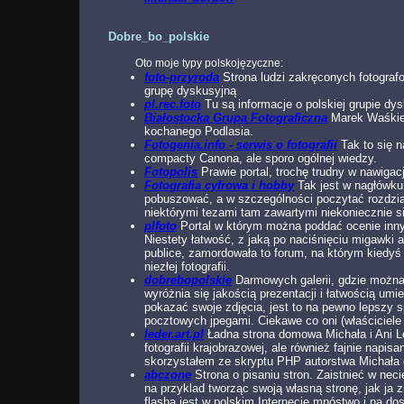
Dobre_bo_polskie
Oto moje typy polskojęzyczne:
foto-przyroda
Strona ludzi zakręconych fotograf
grupę dyskusyjną
pl.rec.foto
Tu są informacje o polskiej grupie dysk
Białostocka Grupa Fotograficzna
Marek Waśkiel
kochanego Podlasia.
Fotogenia.info - serwis o fotografii
Tak to się 
compacty Canona, ale sporo ogólnej wiedzy.
Fotopolis
Prawie portal, trochę trudny w nawigac
Fotografia cyfrowa i hobby
Tak jest w nagłówku.
pobuszować, a w szczególności poczytać rozdziały 
niektórymi tezami tam zawartymi niekoniecznie 
plfoto
Portal w którym można poddać ocenie innyc
Niestety łatwość, z jaką po naciśnięciu migawki 
publice, zamordowała to forum, na którym kiedyś d
niezłej fotografii.
dobrebopolskie
Darmowych galerii, gdzie można 
wyróżnia się jakością prezentacji i łatwością u
pokazać swoje zdjęcia, jest to na pewno lepszy 
pocztowych jpegami. Ciekawe co oni (właściciele 
leder.art.pl
Ładna strona domowa Michała i Ani Le
fotografii krajobrazowej, ale również fajnie napis
skorzystałem ze skryptu PHP autorstwa Michała d
abczone
Strona o pisaniu stron. Zaistnieć w nec
na przyklad tworząc swoją własną stronę, jak ja z
flasha jest w polskim Internecie mnóstwo i na do