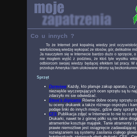
Co u innych ?
To że Internet jest kopalnią wiedzy jest oczywistoś
wartościową wiedzę wykopać ze stosów, gór, delikatnie mów
Ja nauczyłem się w Internecie bardzo dużo o sprzęcie, o 
nie mogłem wyjść z podziwu, że ktoś tyle wysiłku w
odbiorcom swojej wiedzy będącej efektem lat pracy. W dz
przoduje Ameryka i tam ulokowane strony są bezkonkuren
Sprzęt
Dpreview
Każdy, kto planuje zakup aparatu, czy 
niezwykle wyczerpujących ocen sprzętu są tu naj
zdarzyło mi sie odwiedzać.
Steve's digicams
Równie dobre oceny sprzętu c
tu oceny drukarek a także różnego osprzętu i k
podaje linki do innych miejsc, gdzie dany sprzęt t
CFS
Publikacja zdjęć w Internecie to nie to co 
Drukarki, nawet te z górnej półki są nie takie dr
atramentów kosztuje majątek. Tanie atramenty i r
prawie niemożliwe jest osiągnięcie zadawalające
rozwiązaniem są systemy zasilania ciąłego glow
buteleczkach, stojących obok drukarki. CFS - C