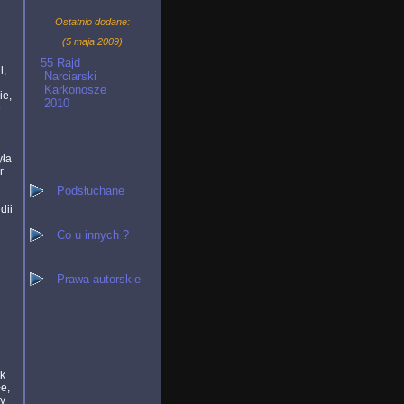
Ostatnio dodane:
(5 maja 2009)
55 Rajd
l,
Narciarski
Karkonosze
ie,
2010
e
yła
r
Podsłuchane
dii
Co u innych ?
Prawa autorskie
ak
łe,
my