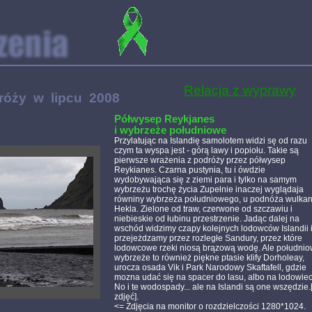
Relacja z wyprawy
óży w lipcu 2008
Półwysep Reykjanes
i wybrzeże południowe
Przylatując na Islandię samolotem widzi sę od razu
czym ta wyspa jest - górą lawy i popiołu. Takie są
pierwsze wrażenia z podróży przez półwysep
Reykianes. Czarna pustynia, tu i ówdzie
wydobywająca się z ziemi para i tylko na samym
wybrzeżu trochę życia Zupełnie inaczej wyglądaja
równiny wybrzeża południowego, u podnóża wulka
Hekla. Zielone od traw, czerwone od szczawiu i
niebieskie od łubinu przestrzenie. Jadąc dalej na
wschód widzimy czapy kolejnych lodowców Islandii 
przejeżdzamy przez rozległe Sandury, przez które
lodowcowe rzeki niosą brązową wodę. Ale południ
wybrzeże to również piękne ptasie klify Dorholeay,
urocza osada Vik i Park Narodowy Skaftafell, gdzie
mozna udać się na spacer do lasu, albo na lodowiec
No i te wodospady... ale na Islandi są one wszędzie.
zdjęć].
<= Zdjęcia na monitor o rozdzielczości 1280*1024.