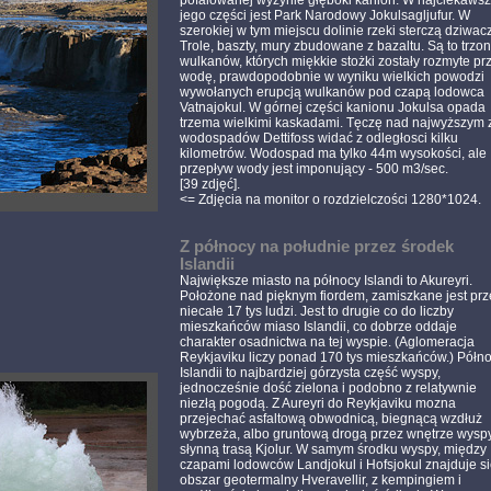
pofalowanej wyżynie głęboki kanion. W najciekawsz
jego części jest Park Narodowy Jokulsagljufur. W
szerokiej w tym miejscu dolinie rzeki sterczą dziwac
Trole, baszty, mury zbudowane z bazaltu. Są to trzo
wulkanów, których miękkie stożki zostały rozmyte pr
wodę, prawdopodobnie w wyniku wielkich powodzi
wywołanych erupcją wulkanów pod czapą lodowca
Vatnajokul. W górnej części kanionu Jokulsa opada
trzema wielkimi kaskadami. Tęczę nad najwyższym 
wodospadów Dettifoss widać z odległosci kilku
kilometrów. Wodospad ma tylko 44m wysokości, ale
przepływ wody jest imponujący - 500 m3/sec.
[39 zdjęć].
<= Zdjęcia na monitor o rozdzielczości 1280*1024.
.
Z północy na południe przez środek
Islandii
Największe miasto na północy Islandi to Akureyri.
Położone nad pięknym fiordem, zamiszkane jest prz
niecałe 17 tys ludzi. Jest to drugie co do liczby
mieszkańców miaso Islandii, co dobrze oddaje
charakter osadnictwa na tej wyspie. (Aglomeracja
Reykjaviku liczy ponad 170 tys mieszkańców.) Półn
Islandii to najbardziej górzysta część wyspy,
jednocześnie dość zielona i podobno z relatywnie
niezłą pogodą. Z Aureyri do Reykjaviku mozna
przejechać asfaltową obwodnicą, biegnącą wzdłuż
wybrzeża, albo gruntową drogą przez wnętrze wyspy
słynną trasą Kjolur. W samym środku wyspy, między
czapami lodowców Landjokul i Hofsjokul znajduje s
obszar geotermalny Hveravellir, z kempingiem i