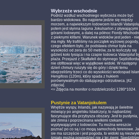
.
Wybrzeże wschodnie
Podróż wzdłuż wschodniego wybrzeża może być
bardzo widokowa. Bo najpierw jedzie się między
morzem, a najwiekszym lodowcem Islandii Vatanjolu
potem jest słynna laguna Jokulsarlon z pływającymi
górami lodowymi, a dalej na północ Fiordy Wschodn
z pieknymi klifami. Warunek widoków jest jeden - ni
ma mgły. My trafiliśmy na początek wyżowej pogody,
czego efektem było, że podstawa chmur była na
wysokości od zera do 50 metrów, za to kończyły się
gdzieś koło tysiąca i na czapie lodowca Vatanjolul b
plaża. Przejazd z Skaftafell do słynnego Sejdisfiordu
nie obfitował więc w wyjątkowe widoki. W następny
dzień chmury ruszyły się do góry i dzięki temu
obejrzeliśmy trzeci co do wysokiości wodospad Islan
Hengifoss (120m), który spada z hukiem
porównywalnym do statującego odrzutowca. [42
zdjęcia].
<= Zdjęcia na monitor o rozdzielczości 1280*1024.
.
Pustynie za Vatanjokulem
Wnętrze wyspy, Inlands, jak nazywają je świetnie
mówiący po angielsku Isladczycy, to najbardziej
fascynujące dla przybysza obszary. Jest to pustynia,
ale zimna i poprzecinana wielkimi rzekami
wypływającymi z lodowców. Tu można wreszcie
poznać po co są i co mogą samochody terenowe. J
sie ma szczęście i jest pogoda, to widoki są niezwyk
śmiało można powiedzieć nie z tej ziemi. Spędziliś