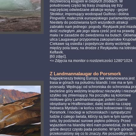
możliwością koąpieli w ciepłych źródłach. W
południowej części tej trasy znajdują się trzy
najczęściej odwiedzane atrakcje wyspy - gejzer
Strokkur, imponujący wodospad Gulfoss i dolina
Pingvellir, matecznik europejskiego parlamentaryzm
Niestety do podziwiania tych wszystkich atrakcji
zabrakło nam jednego: pogody. Reykjavik jest mias
dość rozległym ,ale jego stara cześć jest na prawdę
mała i w zasadzie do zwiedzenia na butach. Główna
ulica Laugavegur przypomina zakopiańskie Krupówk
Ciekawe są osiedla i pojedyncze domy wciśnięte
między pola lawy, na drodze z Reykjaviku na lotnisk
Keflavik.
[60 zdjęć].
<= Zdjęcia na monitor o rozdzielczości 1280*1024.
.
Z Landmannalaugar do Porsmork
Najpięknieszy treking Europy, tak reklamowana jest
trasa w górach na południu Islandii. I nie ma w tym
przesady. Wędrując od schroniska do schroniska pr
bezleśne góry widzimy krajobraz niezwykły i niezwy
szybko się zmieniający. Na początku są kolorowe
riolitowe góry Landmannalaugar, potem czarne
obsydiany w Hraftinnusker, dalej widoki na czapę
lodowca Myrdals i w końcu rzeki lodowcowe i lasy
Porsmork. I noclegi w schroniskach i sympatyczni
ludzie z całego świata, którzy są tam w tym samym
celu, by podziwiać surowe piękno północy. Przed
wyjazdem na Islandię ktoś nam powiedział, że to kra
gdzie deszcz często pada poziomo. W tych górach
przekonaliśmy się co to znaczy. Ale poszedłbym tam