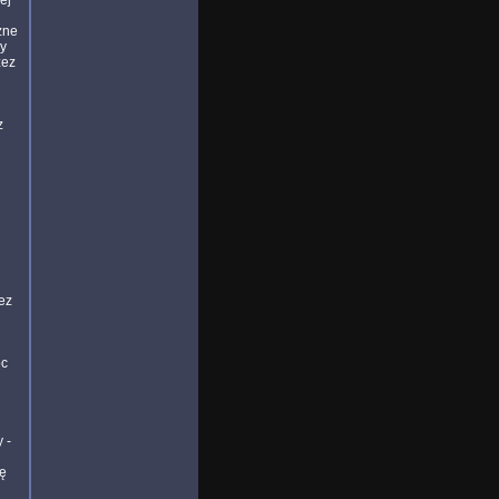
ej
zne
ny
zez
z
ez
oc
 -
ię