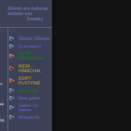
Omnis ars naturae
imitatio est.
Seneka
Strona Główna
Co tu mamy?
FOTO
PRZYRODA
INDIA
HIMACHAL
EGIPT
PUSTYNIE
nu
ISLANDIA
i
Nowe galerie
owe
Galerie ciut
starsze
.
Wykopaczki
[66