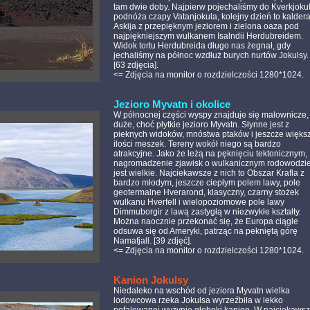
tam dwie doby. Najpierw pojechaliśmy do Kverkjokul
podnóża czapy Vatanjokula, kolejny dzień to kalder
Askija z przepięknym jeziorem i zielona oaza pod
najpiękniejszym wulkanem Isalndii Herdubreidem.
Widok tortu Herdubreida długo nas żegnał, gdy
jechaliśmy na północ wzdłuż burych nurtów Jokulsy.
[63 zdjęcia].
<= Zdjęcia na monitor o rozdzielczości 1280*1024.
.
Jezioro Myvatn i okolice
W północnej części wyspy znajduje się malownicze,
duże, choć płytkie jezioro Myvatn. Słynne jest z
pieknych widoków, mnóstwa ptaków i jeszcze więks
ilości meszek. Tereny wokół niego są bardzo
atrakcyjne. Jako że leżą na pęknięciu tektonicznym,
nagromadzenie zjawisk o wulkanicznym rodowodzi
jest wielkie. Najciekawsze z nich to Obszar Krafla z
bardzo młodym, jeszcze ciepłym polem lawy, pole
geotermalne Hverarond, klasyczny, czarny stożek
wulkanu Hverfell i wielopoziomowe pole lawy
Dimmuborgir z lawą zastygłą w niezwykłe kształty.
Można naocznie przekonać się, że Europa ciągle
odsuwa się od Ameryki, patrząc na pekniętą górę
Namafjall. [39 zdjęć].
<= Zdjęcia na monitor o rozdzielczości 1280*1024.
.
Kanion Jokulsy
Niedaleko na wschód od jeziora Myvatn wielka
lodowcowa rzeka Jokulsa wyrzeźbiła w lekko