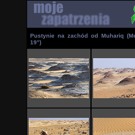
Pustynie na zachód od Muhariq (Mo
19")